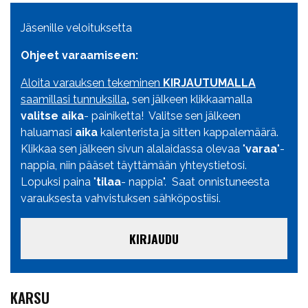
Jäsenille veloituksetta
Ohjeet varaamiseen:
Aloita varauksen tekeminen
KIRJAUTUMALLA
saamillasi tunnuksilla
,
sen jälkeen klikkaamalla
valitse aika
- painiketta! Valitse sen jälkeen
haluamasi
aika
kalenterista ja sitten kappalemäärä.
Klikkaa sen jälkeen sivun alalaidassa olevaa "
varaa
"-
nappia, niin pääset täyttämään yhteystietosi.
Lopuksi paina "
tilaa
- nappia". Saat onnistuneesta
varauksesta vahvistuksen sähköpostiisi.
KIRJAUDU
KARSU