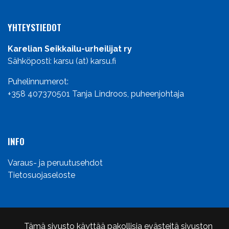
YHTEYSTIEDOT
Karelian Seikkailu-urheilijat ry
Sähköposti: karsu (at) karsu.fi
Puhelinnumerot:
+358 407370501
Tanja Lindroos, puheenjohtaja
INFO
Varaus- ja peruutusehdot
Tietosuojaseloste
Tämä sivusto käyttää pakollisia evästeitä sivuston