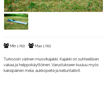
Min
1
hlö
Max
1
hlö
Turkoosin värinen muovikajakki. Kajakki on suhteellisen
vakaa ja helppokäyttöinen. Varustukseen kuuluu myös
kaksipäinen mela, aukkopeite ja kelluntaliivit.