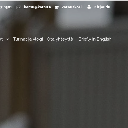
37 0501
karsu@karsu.fi
Varauskori
Kirjaudu
at
Turinat ja vlogi
Ota yhteyttä
Briefly in English