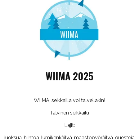
WIIMA 2025
WIIMA, seikkailla voi talvellakin!
Talvinen seikkailu
Lajit:
juoksua, hiihtoa, lumikenkäilyä, maastopyöräilyä, questeja