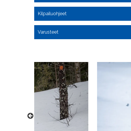
Kilpailuohjeet
Varusteet