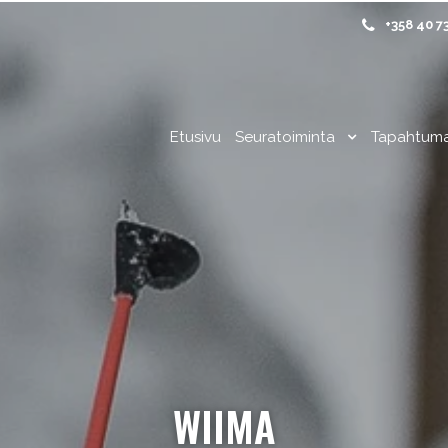
+358 40 7
Etusivu
Seuratoiminta
Tapahtum
WIIMA