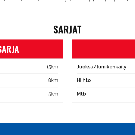
SARJAT
SARJA
15km
Juoksu/lumikenkäily
8km
Hiihto
5km
Mtb