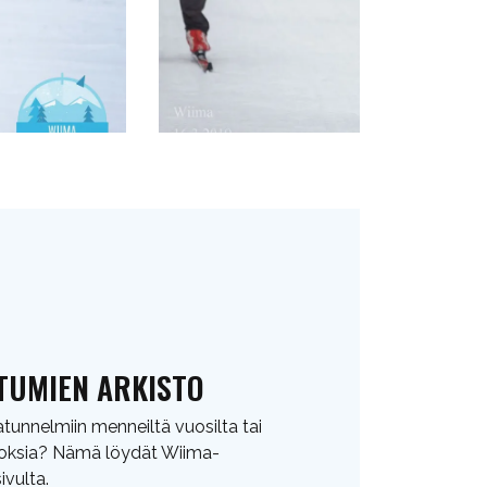
TUMIEN ARKISTO
atunnelmiin menneiltä vuosilta tai
loksia? Nämä löydät Wiima-
ivulta.