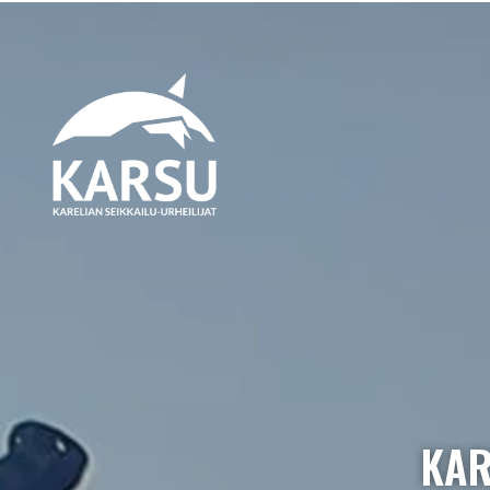
Siirry pääsisältöön
KAR