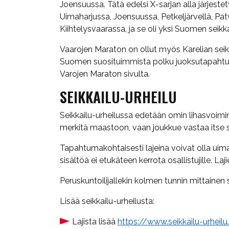
Joensuussa. Tätä edelsi X-sarjan alla järjeste
Uimaharjussa, Joensuussa, Petkeljärvellä, P
Kiihtelysvaarassa, ja se oli yksi Suomen seikk
Vaarojen Maraton on ollut myös Karelian seikk
Suomen suosituimmista polku juoksutapahtumis
Varojen Maraton sivulta.
SEIKKAILU-URHEILU
Seikkailu-urheilussa edetään omin lihasvoimin 
merkitä maastoon, vaan joukkue vastaa itse su
Tapahtumakohtaisesti lajeina voivat olla uimap
sisältöä ei etukäteen kerrota osallistujille. La
Peruskuntoilijallekin kolmen tunnin mittainen
Lisää seikkailu-urheilusta:
Lajista lisää
https://www.seikkailu-urheilu.