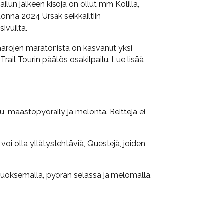
ilun jälkeen kisoja on ollut mm Kolilla,
nna 2024 Ursak seikkailtiin
ivuilta.
Vaarojen maratonista on kasvanut yksi
ail Tourin päätös osakilpailu. Lue lisää
u, maastopyöräily ja melonta. Reittejä ei
voi olla yllätystehtäviä, Questejä, joiden
an juoksemalla, pyörän selässä ja melomalla.