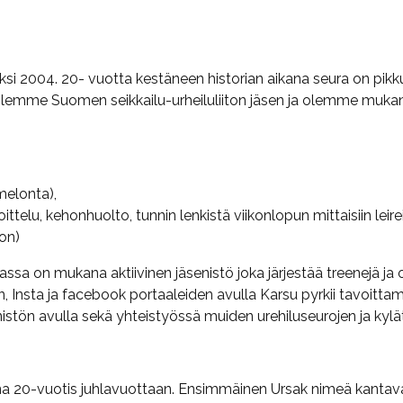
seksi 2004. 20- vuotta kestäneen historian aikana seura on p
lemme Suomen seikkailu-urheiluliiton jäsen ja olemme mukana 
 melonta),
ttelu, kehonhuolto, tunnin lenkistä viikonlopun mittaisiin leire
on)
ssa on mukana aktiivinen jäsenistö joka järjestää treenejä ja
 Insta ja facebook portaaleiden avulla Karsu pyrkii tavoittam
tön avulla sekä yhteistyössä muiden urehiluseurojen ja kylä
onna 20-vuotis juhlavuottaan. Ensimmäinen Ursak nimeä kantava