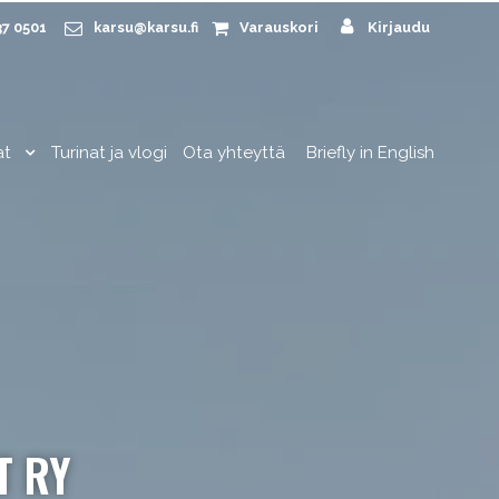
37 0501
karsu@karsu.fi
Varauskori
Kirjaudu
at
Turinat ja vlogi
Ota yhteyttä
Briefly in English
T RY