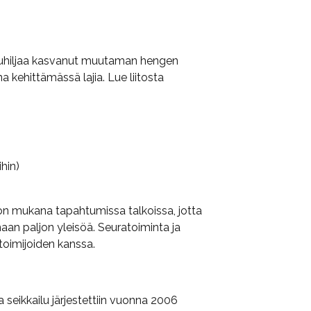
ikkuhiljaa kasvanut muutaman hengen
kehittämässä lajia. Lue liitosta
ihin)
 on mukana tapahtumissa talkoissa, jotta
aan paljon yleisöä. Seuratoiminta ja
toimijoiden kanssa.
 seikkailu järjestettiin vuonna 2006