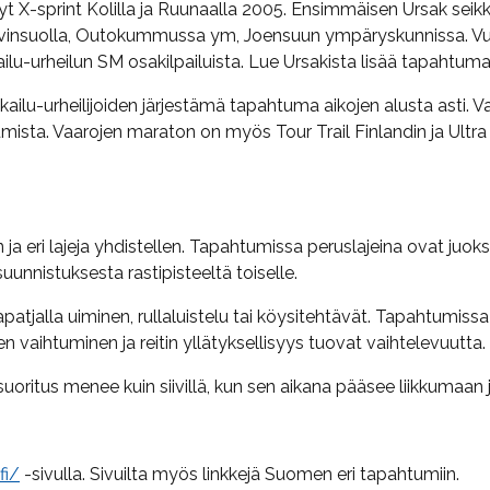
tyt X-sprint Kolilla ja Ruunaalla 2005. Ensimmäisen Ursak seikka
atvinsuolla, Outokummussa ym, Joensuun ympäryskunnissa. Vuo
ailu-urheilun SM osakilpailuista. Lue Ursakista lisää tapahtumas
ailu-urheilijoiden järjestämä tapahtuma aikojen alusta asti. 
ta. Vaarojen maraton on myös Tour Trail Finlandin ja Ultra Tr
ja eri lajeja yhdistellen. Tapahtumissa peruslajeina ovat juoks
unnistuksesta rastipisteeltä toiselle.
atjalla uiminen, rullaluistelu tai köysitehtävät. Tapahtumissa 
jien vaihtuminen ja reitin yllätyksellisyys tuovat vaihtelevuutta.
 suoritus menee kuin siivillä, kun sen aikana pääsee liikkuma
fi/
-sivulla. Sivuilta myös linkkejä Suomen eri tapahtumiin.