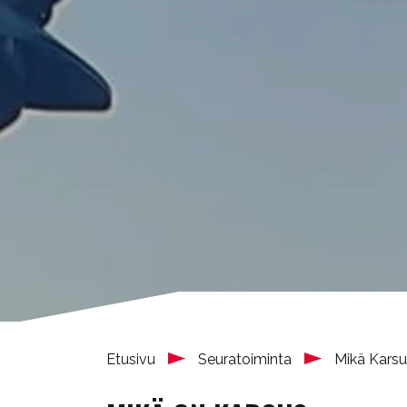
Etusivu
Seuratoiminta
Mikä Kars