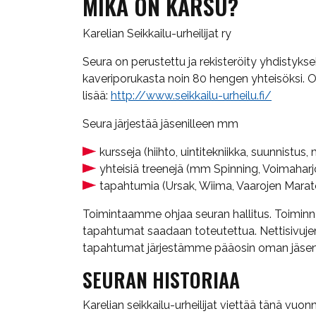
MIKÄ ON KARSU?
Karelian Seikkailu-urheilijat ry
Seura on perustettu ja rekisteröity yhdistyk
kaveriporukasta noin 80 hengen yhteisöksi. O
lisää:
http://www.seikkailu-urheilu.fi/
Seura järjestää jäsenilleen mm
kursseja (hiihto, uintitekniikka, suunnistus,
yhteisiä treenejä (mm Spinning, Voimaharjoi
tapahtumia (Ursak, Wiima, Vaarojen Marat
Toimintaamme ohjaa seuran hallitus. Toiminna
tapahtumat saadaan toteutettua. Nettisivujen,
tapahtumat järjestämme pääosin oman jäsenis
SEURAN HISTORIAA
Karelian seikkailu-urheilijat viettää tänä vu