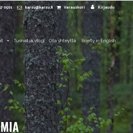
37 0501
karsu@karsu.fi
Varauskori
Kirjaudu
at
Turinat ja vlogi
Ota yhteyttä
Briefly in English
UMIA