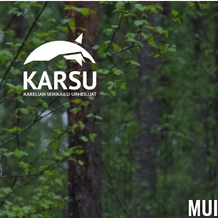
Siirry pääsisältöön
MUI