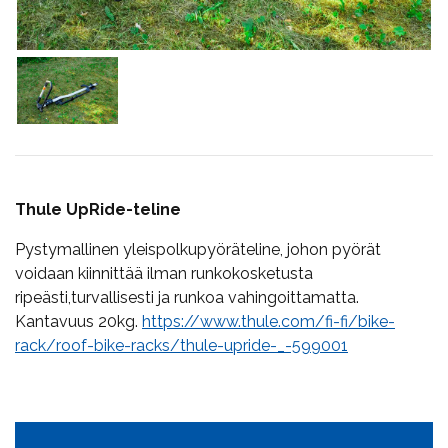
Thule UpRide-teline
Pystymallinen yleispolkupyöräteline, johon pyörät
voidaan kiinnittää ilman runkokosketusta
ripeästi,turvallisesti ja runkoa vahingoittamatta.
Kantavuus 20kg.
https://www.thule.com/fi-fi/bike-
rack/roof-bike-racks/thule-upride-_-599001