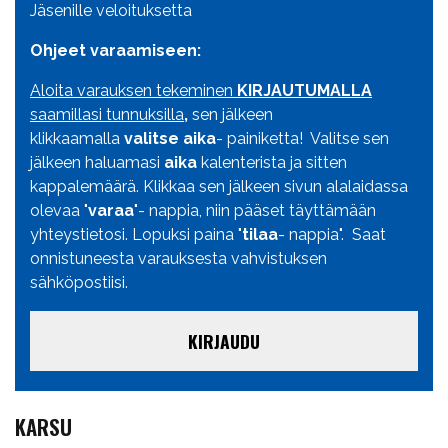
Jäsenille veloituksetta
Ohjeet varaamiseen:
Aloita varauksen tekeminen
KIRJAUTUMALLA
saamillasi tunnuksilla
,
sen jälkeen
klikkaamalla
valitse aika
- painiketta! Valitse sen
jälkeen haluamasi
aika
kalenterista ja sitten
kappalemäärä. Klikkaa sen jälkeen sivun alalaidassa
olevaa "
varaa
"- nappia, niin pääset täyttämään
yhteystietosi. Lopuksi paina "
tilaa
- nappia". Saat
onnistuneesta varauksesta vahvistuksen
sähköpostiisi.
KIRJAUDU
KARSU