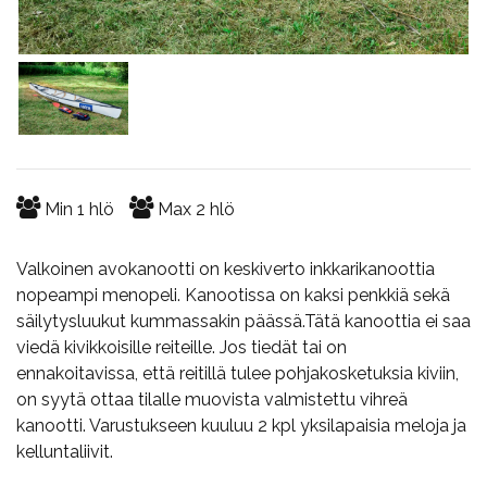
Min
1
hlö
Max
2
hlö
Valkoinen avokanootti on keskiverto inkkarikanoottia
nopeampi menopeli. Kanootissa on kaksi penkkiä sekä
säilytysluukut kummassakin päässä.Tätä kanoottia ei saa
viedä kivikkoisille reiteille. Jos tiedät tai on
ennakoitavissa, että reitillä tulee pohjakosketuksia kiviin,
on syytä ottaa tilalle muovista valmistettu vihreä
kanootti. Varustukseen kuuluu 2 kpl yksilapaisia meloja ja
kelluntaliivit.