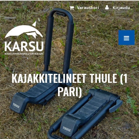
Siirry pääsisältöön
Varauskori
Kirjaudu
KAJAKKITELINEET THULE (1
PARI)