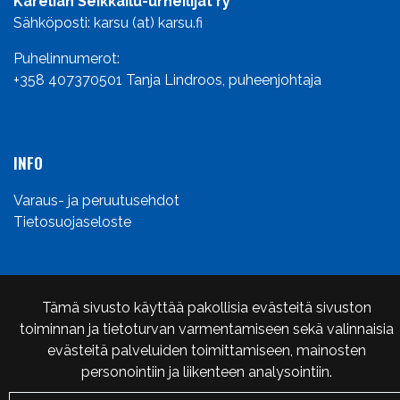
Karelian Seikkailu-urheilijat ry
Sähköposti: karsu (at) karsu.fi
Puhelinnumerot:
+358 407370501
Tanja Lindroos, puheenjohtaja
INFO
Varaus- ja peruutusehdot
Tietosuojaseloste
Tämä sivusto käyttää pakollisia evästeitä sivuston
© Karelian Seikkailu-urheilijat ry Karsu 2024. Sivusto:
toiminnan ja tietoturvan varmentamiseen sekä valinnaisia
atFlow
.
evästeitä palveluiden toimittamiseen, mainosten
personointiin ja liikenteen analysointiin.