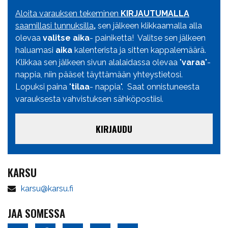
Aloita varauksen tekeminen
KIRJAUTUMALLA
saamillasi tunnuksilla
,
sen jälkeen klikkaamalla alla
olevaa
valitse aika
- painiketta! Valitse sen jälkeen
haluamasi
aika
kalenterista ja sitten kappalemäärä.
Klikkaa sen jälkeen sivun alalaidassa olevaa "
varaa
"-
nappia, niin pääset täyttämään yhteystietosi.
Lopuksi paina "
tilaa
- nappia". Saat onnistuneesta
varauksesta vahvistuksen sähköpostiisi.
KIRJAUDU
KARSU
karsu@karsu.fi
JAA SOMESSA