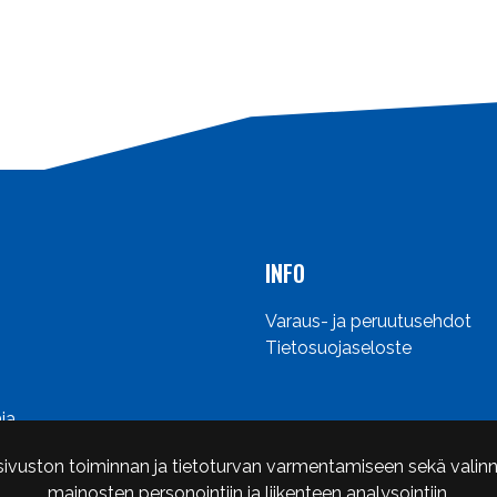
INFO
Varaus- ja peruutusehdot
Tietosuojaseloste
ja
sivuston toiminnan ja tietoturvan varmentamiseen sekä valinn
mainosten personointiin ja liikenteen analysointiin.