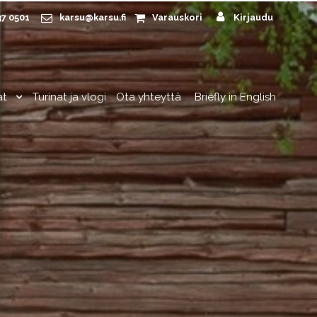
37 0501
karsu@karsu.fi
Varauskori
Kirjaudu
at
Turinat ja vlogi
Ota yhteyttä
Briefly in English