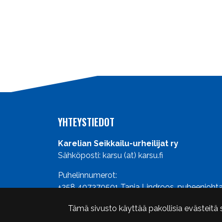
YHTEYSTIEDOT
Karelian Seikkailu-urheilijat ry
Sähköposti: karsu (at) karsu.fi
Puhelinnumerot:
+358 407370501
Tanja Lindroos, puheenjohta
Tämä sivusto käyttää pakollisia evästeitä 