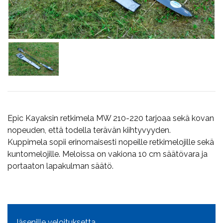
Epic Kayaksin retkimela MW 210-220 tarjoaa sekä kovan
nopeuden, että todella terävän kiihtyvyyden.
Kuppimela sopii erinomaisesti nopeille retkimelojille sekä
kuntomelojille. Meloissa on vakiona 10 cm säätövara ja
portaaton lapakulman säätö.
Jäsenille veloituksetta