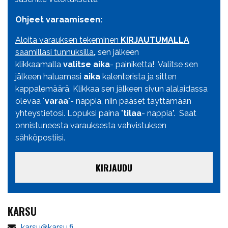
Ohjeet varaamiseen:
Aloita varauksen tekeminen
KIRJAUTUMALLA
saamillasi tunnuksilla
,
sen jälkeen
klikkaamalla
valitse aika
- painiketta! Valitse sen
jälkeen haluamasi
aika
kalenterista ja sitten
kappalemäärä. Klikkaa sen jälkeen sivun alalaidassa
olevaa "
varaa
"- nappia, niin pääset täyttämään
yhteystietosi. Lopuksi paina "
tilaa
- nappia". Saat
onnistuneesta varauksesta vahvistuksen
sähköpostiisi.
KIRJAUDU
KARSU
karsu@karsu.fi