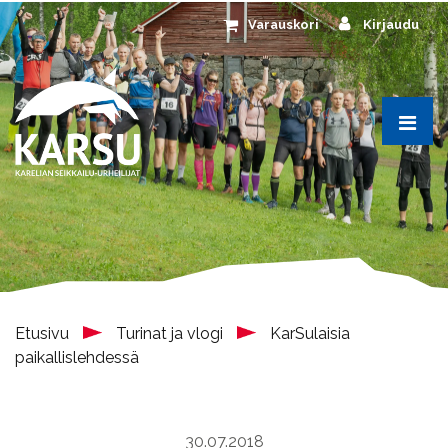
Siirry pääsisältöön
Varauskori
Kirjaudu
Etusivu
Turinat ja vlogi
KarSulaisia
paikallislehdessä
30.07.2018