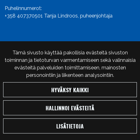
Puhelinnumerot:
+358 407370501
Tanja Lindroos, puheenjohtaja
INFO
Tämä sivusto käyttää pakollisia evästeitä sivuston
Varaus- ja peruutusehdot
toiminnan ja tietoturvan varmentamiseen sekä valinnaisia
Tietosuojaseloste
evästeitä palveluiden toimittamiseen, mainosten
personointiin ja liikenteen analysointiin.
HYVÄKSY KAIKKI
© Karelian Seikkailu-urheilijat ry Karsu 2024. Sivusto:
HALLINNOI EVÄSTEITÄ
atFlow
.
LISÄTIETOJA