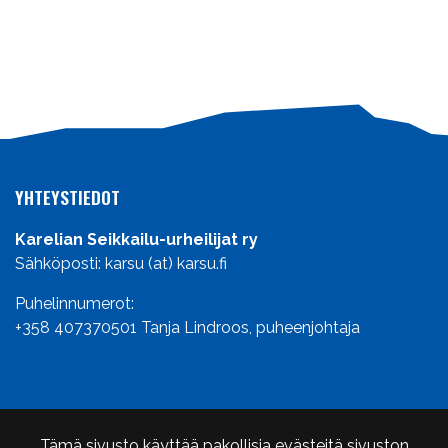
YHTEYSTIEDOT
Karelian Seikkailu-urheilijat ry
Sähköposti: karsu (at) karsu.fi
Puhelinnumerot:
+358 407370501
Tanja Lindroos, puheenjohtaja
INFO
Tämä sivusto käyttää pakollisia evästeitä sivuston