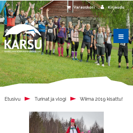
Siirry pääsisältöön
Varauskori
Kirjaudu
Etusivu
Turinat ja vlogi
Wiima 2019 kisattu!