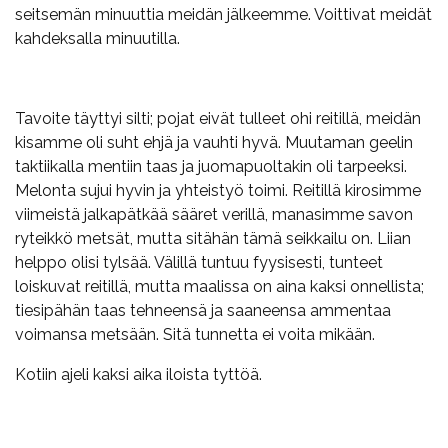
seitsemän minuuttia meidän jälkeemme. Voittivat meidät
kahdeksalla minuutilla.
Tavoite täyttyi silti; pojat eivät tulleet ohi reitillä, meidän
kisamme oli suht ehjä ja vauhti hyvä. Muutaman geelin
taktiikalla mentiin taas ja juomapuoltakin oli tarpeeksi.
Melonta sujui hyvin ja yhteistyö toimi. Reitillä kirosimme
viimeistä jalkapätkää sääret verillä, manasimme savon
ryteikkö metsät, mutta sitähän tämä seikkailu on. Liian
helppo olisi tylsää. Välillä tuntuu fyysisesti, tunteet
loiskuvat reitillä, mutta maalissa on aina kaksi onnellista;
tiesipähän taas tehneensä ja saaneensa ammentaa
voimansa metsään. Sitä tunnetta ei voita mikään.
Kotiin ajeli kaksi aika iloista tyttöä.