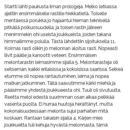
Startti lähti paukusta ilman prologeja. Melko letkassa
ajeltiin ensimmäiselle rastille hiekkatietä. Toiselle
mentäessä porukka jo hajaantui hieman teknisellä
pitkällä polkuosuudella, ja toisen rastin jälkeen
menimmekin ohi useista joukkueista, joiden takana
himmailimme polulla. Tästä lähdettiin sijoituksella 11.
Kolmas rasti olikin jo melonnan aloitus rasti. Nopeasti
liivit päälle ja kanootti veteen. Ensimmäisen
melontarastin leimasimme sijalla 5. Melontarasteja oli
seitsemän, kaikki erilaisissa ja kokoisissa saarissa. Selkeä
etumme oli nopea rantautuminen, leima ja nopea
matkan jatkuminen. Tällä saavutimme kärki miehiä ja
pääsimme yhdestä joukkueesta ohi. Tuuli oli sivutuulta,
Reetta meloi edestä suurimman osan aikaa pelkkää
vasenta puolta. Ei hurraa huutoja herättänyt, mutta
kokonaisuudessaan melonta sujui parhaiten mitä
koskaan. Rantaan takaisin sijalla 4. Kärjen mies
joukkueilta tuli kehuja hyvästä melonnasta, tämä