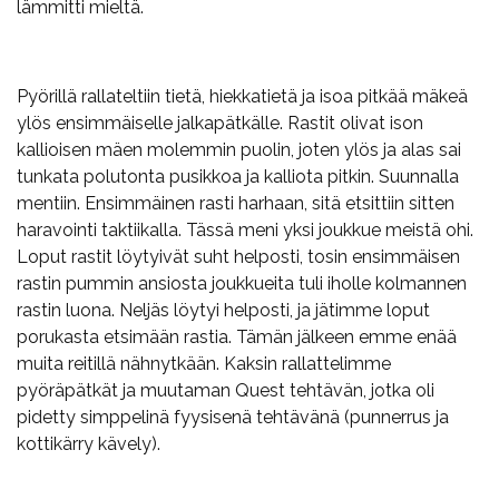
lämmitti mieltä.
Pyörillä rallateltiin tietä, hiekkatietä ja isoa pitkää mäkeä
ylös ensimmäiselle jalkapätkälle. Rastit olivat ison
kallioisen mäen molemmin puolin, joten ylös ja alas sai
tunkata polutonta pusikkoa ja kalliota pitkin. Suunnalla
mentiin. Ensimmäinen rasti harhaan, sitä etsittiin sitten
haravointi taktiikalla. Tässä meni yksi joukkue meistä ohi.
Loput rastit löytyivät suht helposti, tosin ensimmäisen
rastin pummin ansiosta joukkueita tuli iholle kolmannen
rastin luona. Neljäs löytyi helposti, ja jätimme loput
porukasta etsimään rastia. Tämän jälkeen emme enää
muita reitillä nähnytkään. Kaksin rallattelimme
pyöräpätkät ja muutaman Quest tehtävän, jotka oli
pidetty simppelinä fyysisenä tehtävänä (punnerrus ja
kottikärry kävely).