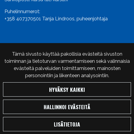
Puhelinnumerot:
+358 407370501
Tanja Lindroos, puheenjohtaja
INFO
Tämä sivusto käyttää pakollisia evästeitä sivuston
Varaus- ja peruutusehdot
toiminnan ja tietoturvan varmentamiseen sekä valinnaisia
Tietosuojaseloste
evästeitä palveluiden toimittamiseen, mainosten
personointiin ja liikenteen analysointiin.
HYVÄKSY KAIKKI
© Karelian Seikkailu-urheilijat ry Karsu 2024. Sivusto:
HALLINNOI EVÄSTEITÄ
atFlow
.
LISÄTIETOJA