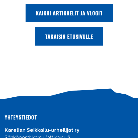
KAIKKI ARTIKKELIT JA VLOGIT
TAKAISIN ETUSIVULLE
YHTEYSTIEDOT
Karelian Seikkailu-urheilijat ry
Sähköposti: karsu (at) karsu.fi