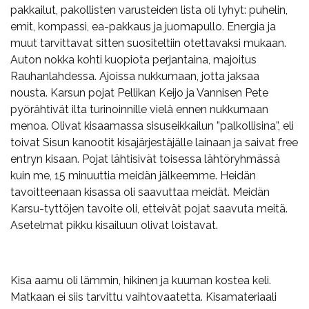
pakkailut, pakollisten varusteiden lista oli lyhyt: puhelin,
emit, kompassi, ea-pakkaus ja juomapullo. Energia ja
muut tarvittavat sitten suositeltiin otettavaksi mukaan.
Auton nokka kohti kuopiota perjantaina, majoitus
Rauhanlahdessa. Ajoissa nukkumaan, jotta jaksaa
nousta. Karsun pojat Pellikan Keijo ja Vannisen Pete
pyörähtivät ilta turinoinnille vielä ennen nukkumaan
menoa. Olivat kisaamassa sisuseikkailun ”palkollisina”, eli
toivat Sisun kanootit kisajärjestäjälle lainaan ja saivat free
entryn kisaan. Pojat lähtisivät toisessa lähtöryhmässä
kuin me, 15 minuuttia meidän jälkeemme. Heidän
tavoitteenaan kisassa oli saavuttaa meidät. Meidän
Karsu-tyttöjen tavoite oli, etteivät pojat saavuta meitä.
Asetelmat pikku kisailuun olivat loistavat.
Kisa aamu oli lämmin, hikinen ja kuuman kostea keli.
Matkaan ei siis tarvittu vaihtovaatetta. Kisamateriaali