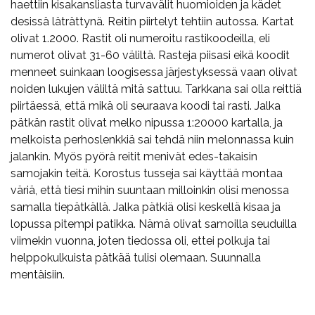
haettiin kisakansliasta turvavälit huomioiden ja kädet
desissä läträttynä. Reitin piirtelyt tehtiin autossa. Kartat
olivat 1.2000. Rastit oli numeroitu rastikoodeilla, eli
numerot olivat 31-60 väliltä. Rasteja piisasi eikä koodit
menneet suinkaan loogisessa järjestyksessä vaan olivat
noiden lukujen väliltä mitä sattuu. Tarkkana sai olla reittiä
piirtäessä, että mikä oli seuraava koodi tai rasti. Jalka
pätkän rastit olivat melko nipussa 1:20000 kartalla, ja
melkoista perhoslenkkiä sai tehdä niin melonnassa kuin
jalankin. Myös pyörä reitit menivät edes-takaisin
samojakin teitä. Korostus tusseja sai käyttää montaa
väriä, että tiesi mihin suuntaan milloinkin olisi menossa
samalla tiepätkällä. Jalka pätkiä olisi keskellä kisaa ja
lopussa pitempi patikka. Nämä olivat samoilla seuduilla
viimekin vuonna, joten tiedossa oli, ettei polkuja tai
helppokulkuista pätkää tulisi olemaan. Suunnalla
mentäisiin.