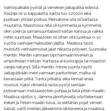
Vaihtopaikalle pyörät ja viimeinen jalkapätkä edessä.
Rasteja oli 11 kappaletta, kartta tuo 1:20000 eikä
juurikaan yhtään polkua. Metsäkone uria oli kartassa
muutama. Maastossa niitä oli kymmeniä ja kymmeniä,
sikin sokin ja samansuuntaisesti kartan kanssa ja vaikka
mihin suuntaan. Maastokin oli sitten sitä luokkaa: 0-10
vuotta vanhojen hakkuiden jäljiltä. Maalissa tästä
muistutti verinaarmuiset jalat nilkasta polveen. Suunnalla
mentiin. Mentiin varmaan läpi harmaan kivenkin ja
umpivihreän metsän. Kartassa ei kuviorajoja tai maaston
värejä näkynyt. Siitä mentiin, minne suunta näytti.
Jalkapätkään meni varmaan parituntinen, matka oli
kerrassaan pitkä. Tuntui pitkältä, eikä tennari enää
noussut. Kaksi viimeistä rastia pystyi sentään
juoksemaan metsäautotien pohjaa ja tietä pitkin maaliin.
Maalissa sijoitus 5. Jäimme jännityksellä odottelemaan
Keken ja Peten maaliin tuloa. Ja sieltähän pojat viimein
tulivat, vartti meidän jälkeemme lähteneenä ja maalissa