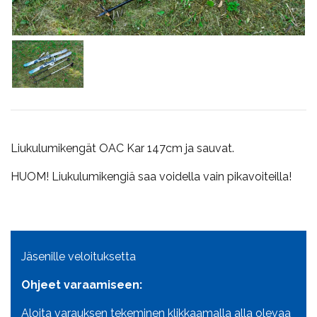
Liukulumikengät OAC Kar 147cm ja sauvat.
HUOM! Liukulumikengiä saa voidella vain pikavoiteilla!
Jäsenille veloituksetta
Ohjeet varaamiseen:
Aloita varauksen tekeminen klikkaamalla alla olevaa