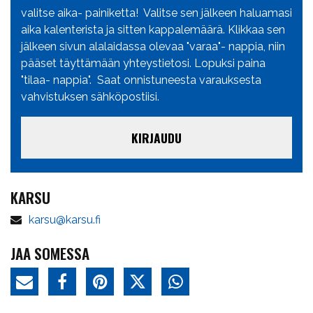
valitse aika- painiketta! Valitse sen jälkeen haluamasi
aika kalenterista ja sitten kappalemäärä. Klikkaa sen
jälkeen sivun alalaidassa olevaa "varaa"- nappia, niin
pääset täyttämään yhteystietosi. Lopuksi paina
"tilaa- nappia". Saat onnistuneesta varauksesta
vahvistuksen sähköpostiisi.
KIRJAUDU
KARSU
karsu@karsu.fi
JAA SOMESSA