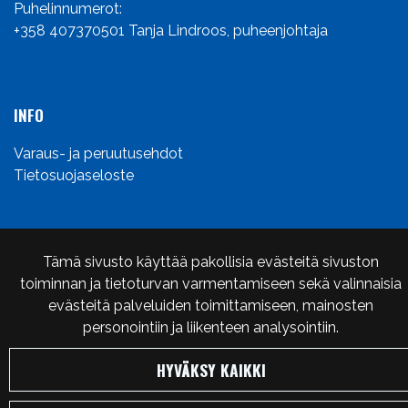
Puhelinnumerot:
+358 407370501
Tanja Lindroos, puheenjohtaja
INFO
Varaus- ja peruutusehdot
Tietosuojaseloste
Tämä sivusto käyttää pakollisia evästeitä sivuston
© Karelian Seikkailu-urheilijat ry Karsu 2024. Sivusto:
toiminnan ja tietoturvan varmentamiseen sekä valinnaisia
atFlow
.
evästeitä palveluiden toimittamiseen, mainosten
personointiin ja liikenteen analysointiin.
HYVÄKSY KAIKKI